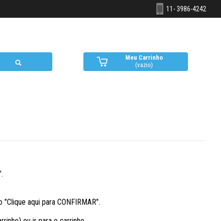
11- 3986-4242
Meu Carrinho
(vazio)
.
ão "Clique aqui para CONFIRMAR".
nho) ou ir para o carrinho.