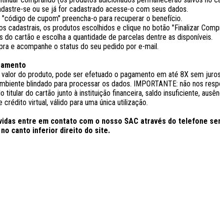
cadastre-se ou se já for cadastrado acesse-o com seus dados.
 "código de cupom" preencha-o para recuperar o benefício.
os cadastrais, os produtos escolhidos e clique no botão "Finalizar Comp
os do cartão e escolha a quantidade de parcelas dentre as disponíveis.
mpra e acompanhe o status do seu pedido por e-mail.
gamento
alor do produto, pode ser efetuado o pagamento em até 8X sem juros 
ambiente blindado para processar os dados. IMPORTANTE: não nos resp
o titular do cartão junto à instituição financeira, saldo insuficiente, a
 crédito virtual, válido para uma única utilização.
vidas entre em contato com o nosso SAC através do telefone sem
no canto inferior direito do site.