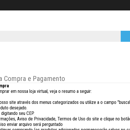
a Compra e Pagamento
mpra
mprar em nossa loja virtual, veja o resumo a seguir:
sso site através dos menus categorizados ou utilize a o campo "busca"
oduto desejado.
e digitando seu CEP.
formações, Aviso de Privacidade, Termos de Uso do site e clique no bot
ciso enviar arquivo será perguntado
tinuar comprando (os produtos adicionados permanecerão salvos no carri