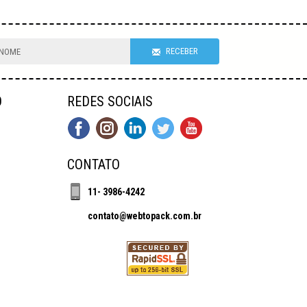
RECEBER
O
REDES SOCIAIS
CONTATO
11- 3986-4242
contato@webtopack.com.br