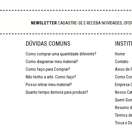
NEWSLETTER
CADASTRE-SE E RECEBA NOVIDADES, OFER
DÚVIDAS COMUNS
INSTI
Como comprar uma quantidade diferente?
Home
Como diagramar meu material?
Contato
Como faço para Comprar?
Aviso de 
Não tenho a arte. Como faço?
Como Com
Posso retirar meu material?
Empresa 
Quanto tempo demora para produzir?
Nosso Ca
Quem So
Resumo d
Termos d
Troca e D