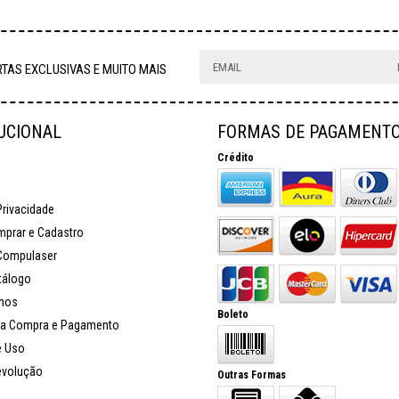
TAS EXCLUSIVAS E MUITO MAIS
TUCIONAL
FORMAS DE PAGAMENT
Crédito
Privacidade
prar e Cadastro
Compulaser
tálogo
mos
Boleto
a Compra e Pagamento
e Uso
evolução
Outras Formas