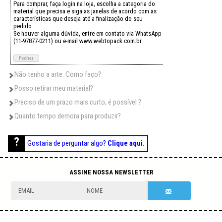
Para comprar, faça login na loja, escolha a categoria do
material que precisa e siga as janelas de acordo com as
características que deseja até a finalização do seu
pedido.
Se houver alguma dúvida, entre em contato via WhatsApp
(11-97877-0211) ou e-mail www.webtopack.com.br
Fechar
Não tenho a arte. Como faço?
Posso retirar meu material?
Preciso de um prazo mais curto, é possível ?
Quanto tempo demora para produzir?
Gostaria de perguntar algo?
Clique aqui.
NEWSLETTER